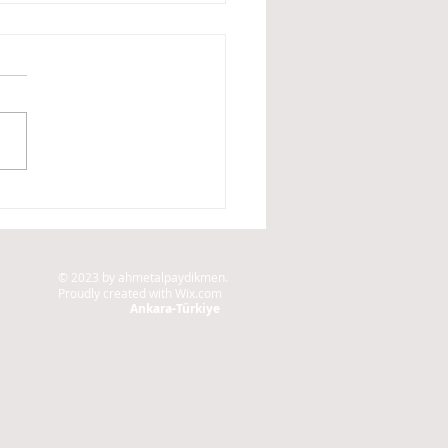
leyici Bir Blog
rlayın
© 2023 by ahmetalpaydikmen.
Proudly created with
Wix.com
Ankara-Türkiye