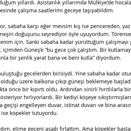
esinde çalışma saatlerimi geceye taşıyabildim. 
üneşin doğuşunu seyrediyor öyle uyuyordum. Törensel
benim için. Sanki sabaha kadar yürüttüğüm çalışmayı 
r, içimden Güneş’e “bu gece çok çalıştım. Bir kutlamay
nla bir şenlik yarat bana ve beni kutla” diyordum. 
t olduğu üzere balkona çıkıp güneşi beklemeye başlad
a önce bir kıpırtı oldu. Ardından sinirli hırıtlılarla b
steriyor hırlıyorlardı. Bir kediyi köşeye sıkıştırmışlar
a geçişi engelleyen duvar, istinat duvarı ve bina arası
 ise köpekler tutuyordu. 