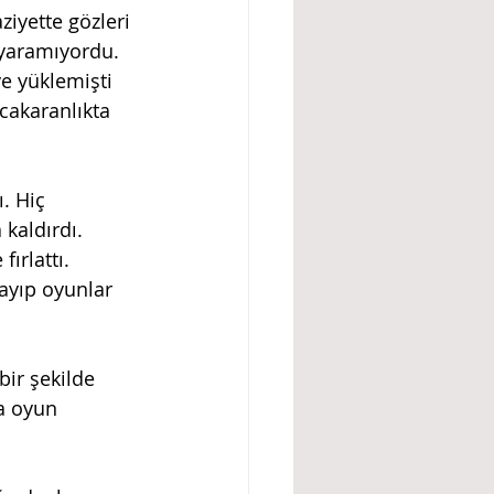
ziyette gözleri 
e yaramıyordu.
e yüklemişti 
acakaranlıkta 
kaldırdı. 
ırlattı. 
ayıp oyunlar 
a oyun 
 
 