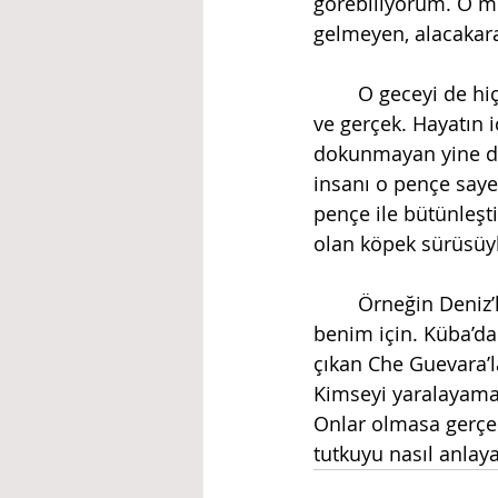
görebiliyorum. O m
gelmeyen, alacakara
	O geceyi de hiç unutmadım. Üstelik benim için bir tür kerteriz etkisi yarattı. Sahte 
ve gerçek. Hayatın 
dokunmayan yine de
insanı o pençe saye
pençe ile bütünleşti
olan köpek sürüsüy
	Örneğin Deniz’ler, Mahir’ler, gencecik devrimci fidanlar o pençe ile bütünleşiyor 
benim için. Küba’da
çıkan Che Guevara’l
Kimseyi yaralayamasa
Onlar olmasa gerçek
tutkuyu nasıl anlayacak