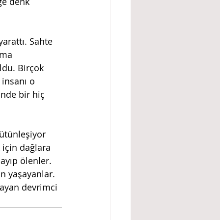
ğe denk 
ama 
du. Birçok 
 insanı o 
nde bir hiç 
için dağlara 
ayıp ölenler. 
in yaşayanlar.
sayan devrimci 