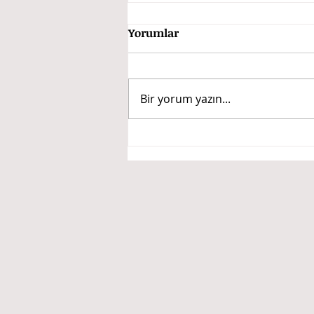
Katı Olan Her Şey
Yorumlar
Buharlaşıyor
Gençliğimizde kavramların
ideolojik olarak sahipleri vardı.
Bir yorum yazın...
Mesela “işbirliği” kavramı!
Öğrencim Gökhan Aşkar
tezinde tartışıyor. Kavram...