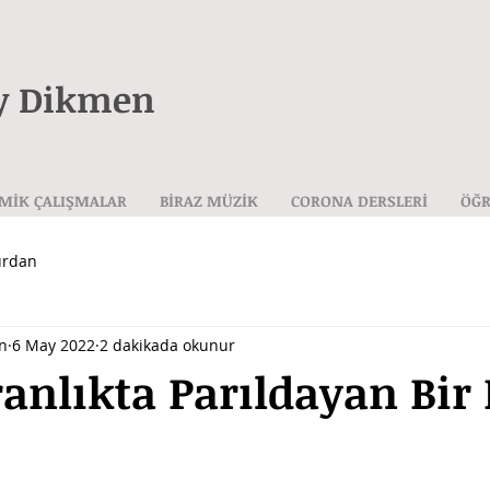
y Dikmen
MİK ÇALIŞMALAR
BİRAZ MÜZİK
CORONA DERSLERİ
ÖĞR
urdan
n
6 May 2022
2 dakikada okunur
anlıkta Parıldayan Bir