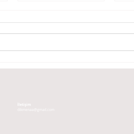
Blogunuzu Canlı Sitenizden
Etki
Yönetin
Tasa
İletişim
dikmenaa@gmail.com