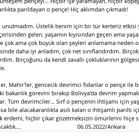
uhteşem pençeyi… Hiçbir işe yaramayan, hiçbir köpe
nlıkta parıldayan o pençe! Hiç aklımdan çıkmadı! 
içerisinden gelen, yaşamın kıyısından geçen ama yaş
 çok ama çok büyük olan şeyleri anlamama neden ol
sinde daha iyi anladım, çok net sınıflandırdım. Birçok
rdim. Birçoğunu da kendi zavallı çokluklarının gölgesi
le.
ki bakanlık görevini bırakıp Bolivya’da devrim yapmak 
ar. Tüm devrimciler… Sırf o pençenin ihtişamı için yaş
 bile alacakaranlıkta asılı kalan o ihtişamlı parıltı iç
 erdemi, hiçbir çıkar gözetmeksizin ömürlerini hiçe 
tık….                                    06.05.2022/Ankara