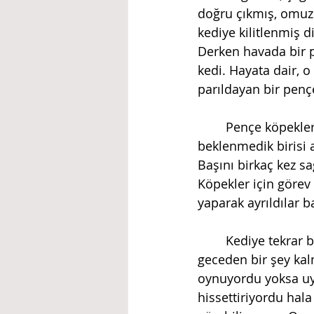
doğru çıkmış, omuzla
kediye kilitlenmiş d
Derken havada bir p
kedi. Hayata dair, o 
parıldayan bir penç
	Pençe köpeklere isabet etmedi. Derken hepsi birden öne doğru atıldı. Hiç 
beklenmedik birisi 
Başını birkaç kez sa
Köpekler için görev 
yaparak ayrıldılar 
	Kediye tekrar baktım. Cansız bedeni yerde yatıyordu. Ama çok ilginç bir şekilde 
geceden bir şey kal
oynuyordu yoksa uyk
hissettiriyordu ha