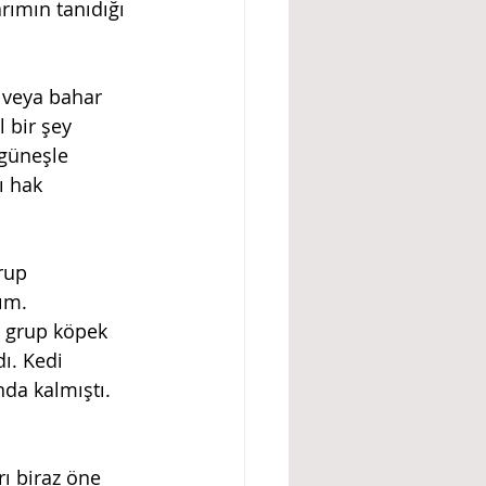
 bir şey 
güneşle 
ı hak 
ım.
ir grup köpek 
dı. Kedi 
nda kalmıştı. 