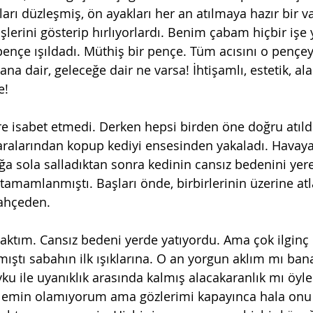
rı düzleşmiş, ön ayakları her an atılmaya hazır bir va
işlerini gösterip hırlıyorlardı. Benim çabam hiçbir iş
ençe ışıldadı. Müthiş bir pençe. Tüm acısını o pençey
ana dair, geleceğe dair ne varsa! İhtişamlı, estetik, al
e!
aralarından kopup kediyi ensesinden yakaladı. Havaya 
ğa sola salladıktan sonra kedinin cansız bedenini yere f
tamamlanmıştı. Başları önde, birbirlerinin üzerine atl
bahçeden.
mıştı sabahın ilk ışıklarına. O an yorgun aklım mı ban
u ile uyanıklık arasında kalmış alacakaranlık mı öyle
la emin olamıyorum ama gözlerimi kapayınca hala onu