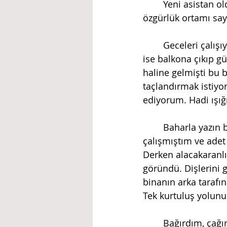
	Yeni asistan olduğum yıllardı. Asistanlık yıllarımda Mülkiye’de hocalarımın tanıdığı 
özgürlük ortamı say
	Geceleri çalışıyor, sabaha karşı eğer mevsim kış ise pencereden, yaz veya bahar 
ise balkona çıkıp g
haline gelmişti bu 
taçlandırmak istiyo
ediyorum. Hadi ışığı
	Baharla yazın buluştuğu gecelerden birisiydi. Yine sabaha kadar oturup 
çalışmıştım ve ade
Derken alacakaranlıkt
göründü. Dişlerini gö
binanın arka tarafın
Tek kurtuluş yolunu
	Bağırdım, çağırdım, elime geçeni aşağı fırlattım. Ama köpekler başları biraz öne 