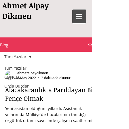
Ahmet Alpay
Dikmen
Blog
Tüm Yazılar
Tüm Yazılar
ahmetalpaydikmen
GÜNCEL
6 May 2022
2 dakikada okunur
Orda Burdan
Alacakaranlıkta Parıldayan Bir
Pençe Olmak
Yeni asistan olduğum yıllardı. Asistanlık
yıllarımda Mülkiye’de hocalarımın tanıdığı
özgürlük ortamı sayesinde çalışma saatlerimi
geceye...